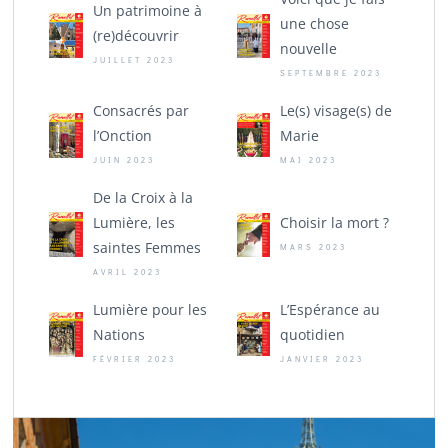
Un patrimoine à
une chose
(re)découvrir
nouvelle
JUILLET 2023
SEPTEMBRE 2023
Consacrés par
Le(s) visage(s) de
l’Onction
Marie
JUIN 2023
MAI 2023
De la Croix à la
Lumière, les
Choisir la mort ?
saintes Femmes
MARS 2023
AVRIL 2023
Lumière pour les
L’Espérance au
Nations
quotidien
FÉVRIER 2023
JANVIER 2023