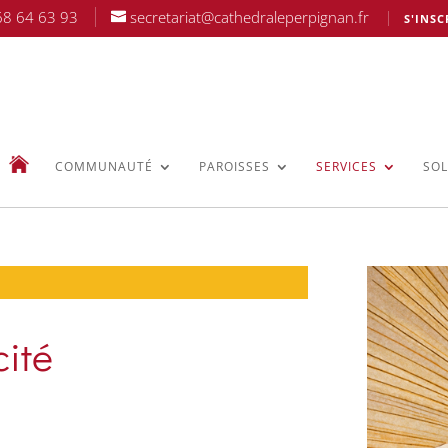
68 64 63 93
secretariat@cathedraleperpignan.fr
S'INSC
COMMUNAUTÉ
PAROISSES
SERVICES
SOL
cité