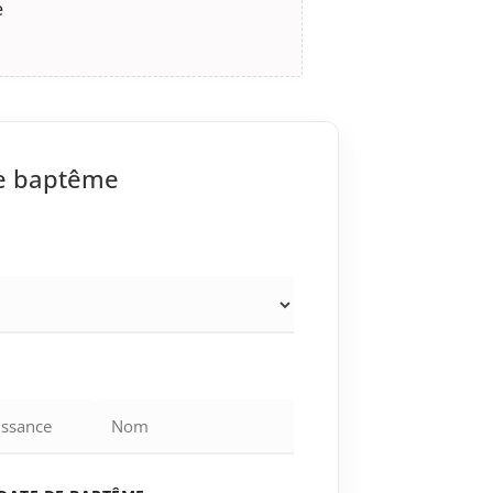
e
de baptême