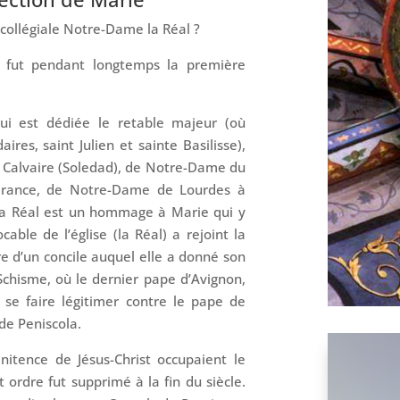
 collégiale Notre-Dame la Réal ?
 fut pendant longtemps la première
i est dédiée le retable majeur (où
ires, saint Julien et sainte Basilisse),
u Calvaire (Soledad), de Notre-Dame du
érance, de Notre-Dame de Lourdes à
 la Réal est un hommage à Marie qui y
able de l’église (la Réal) a rejoint la
tre d’un concile auquel elle a donné son
hisme, où le dernier pape d’Avignon,
 se faire légitimer contre le pape de
 de Peniscola.
énitence de Jésus-Christ occupaient le
et ordre fut supprimé à la fin du siècle.