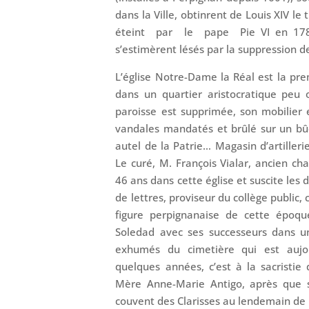
dans la Ville, obtinrent de Louis XIV le 
éteint par le pape Pie VI en 178
s’estimèrent lésés par la suppression d
L’église Notre-Dame la Réal est la prem
dans un quartier aristocratique peu 
paroisse est supprimée, son mobilier
vandales mandatés et brûlé sur un bû
autel de la Patrie… Magasin d’artilleri
Le curé, M. François Vialar, ancien c
46 ans dans cette église et suscite le
de lettres, proviseur du collège public, 
figure perpignanaise de cette époqu
Soledad avec ses successeurs dans u
exhumés du cimetière qui est aujou
quelques années, c’est à la sacristi
Mère Anne-Marie Antigo, après que s
couvent des Clarisses au lendemain de 