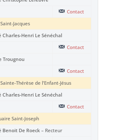
Contact
 Saint-Jacques
 Charles-Henri Le Sénéchal
Contact
e Trougnou
Contact
 Sainte-Thérèse de l’Enfant-Jésus
 Charles-Henri Le Sénéchal
Contact
uaire Saint-Joseph
 Benoit De Roeck
– Recteur