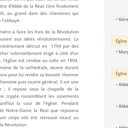
titre d’Abbé de la Réal, titre finalement
0, au grand dam des chanoines qui
•
Géra
e l’abbaye.
ière à faire les frais de la Révolution
ouvert aux idées révolutionnaires. La
Églis
 entièrement détruit en 1794 par des
•
Mar
cher solennellement érigé à côté d’un
e, l’église est rendue au culte en 1804.
hanoine de la cathédrale, œuvre durant
Églis
s dons pour lui rendre sa beauté. Homme
chanoine puis vicaire général, il est une
•
Abbé
e ; il repose sous la chapelle de la
ne crypte rassemblant les ossements
rd’hui la cour de l’église. Pendant
•
Abbé
e de Notre-Dame la Réal que reposera
on corps eût été retrouvé intact au
la Révolution.
•
Abbé