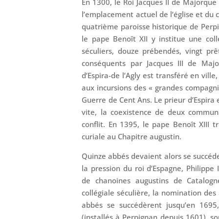
En 1300, le Roi Jacques II de Majorque
l’emplacement actuel de l’église et du c
quatrième paroisse historique de Perp
le pape Benoît XII y institue une co
séculiers, douze prébendés, vingt prê
conséquents par Jacques III de Majo
d’Espira-de l’Agly est transféré en ville,
aux incursions des « grandes compagni
Guerre de Cent Ans. Le prieur d’Espira
vite, la coexistence de deux commu
conflit. En 1395, le pape Benoît XIII t
curiale au Chapitre augustin.
Quinze abbés devaient alors se succéde
la pression du roi d’Espagne, Philipp
de chanoines augustins de Catalogn
collégiale séculière, la nomination de
abbés se succédèrent jusqu’en 1695,
(installés à Perpignan depuis 1601), s