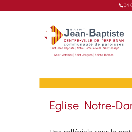
04 
Saint-Jean-Baptiste | Notre-Dame-la-Réal | Saint-Joseph
Saint-Matthieu | Saint-Jacques | Sainte-Thérèse
Eglise Notre-Da
Une collégiale sous la pro