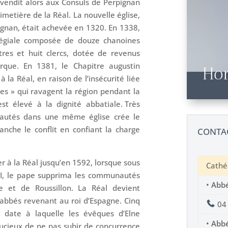
 vendit alors aux Consuls de Perpignan
imetière de la Réal. La nouvelle église,
ignan, était achevée en 1320. En 1338,
llégiale composée de douze chanoines
tres et huit clercs, dotée de revenus
rque. En 1381, le Chapitre augustin
Hor
 à la Réal, en raison de l’insécurité liée
es » qui ravagent la région pendant la
 est élevé à la dignité abbatiale. Très
nautés dans une même église crée le
ranche le conflit en confiant la charge
CONTA
r à la Réal jusqu’en 1592, lorsque sous
Cathé
e II, le pape supprima les communautés
•
Abbé
e et de Roussillon. La Réal devient
s abbés revenant au roi d’Espagne. Cinq
04 
 date à laquelle les évêques d’Elne
•
Abbé
oucieux de ne pas subir de concurrence