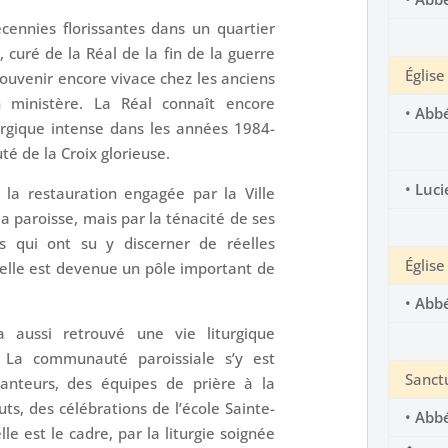
cennies florissantes dans un quartier
curé de la Réal de la fin de la guerre
Église
souvenir encore vivace chez les anciens
 ministère. La Réal connaît encore
•
Abbé
iturgique intense dans les années 1984-
é de la Croix glorieuse.
•
Luci
 la restauration engagée par la Ville
la paroisse, mais par la ténacité de ses
es qui ont su y discerner de réelles
Église
 elle est devenue un pôle important de
•
Abbé
 a aussi retrouvé une vie liturgique
. La communauté paroissiale s’y est
Sanct
anteurs, des équipes de prière à la
ts, des célébrations de l’école Sainte-
•
Abbé
e est le cadre, par la liturgie soignée