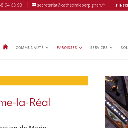
68 64 63 93
secretariat@cathedraleperpignan.fr
S'INSC
COMMUNAUTÉ
PAROISSES
SERVICES
SOL
me-la-Réal
tection de Marie