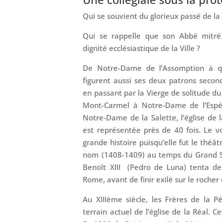
Qui se souvient du glorieux passé de la
Qui se rappelle que son Abbé mitré
dignité ecclésiastique de la Ville ?
De Notre-Dame de l’Assomption à qu
figurent aussi ses deux patrons seconda
en passant par la Vierge de solitude d
Mont-Carmel à Notre-Dame de l’Esp
Notre-Dame de la Salette, l’église de
est représentée près de 40 fois. Le voc
grande histoire puisqu’elle fut le théâ
nom (1408-1409) au temps du Grand Sc
Benoît XIII (Pedro de Luna) tenta de
Rome, avant de finir exilé sur le rocher
Au XIII
ème
siècle, les Frères de la P
terrain actuel de l’église de la Réal. C