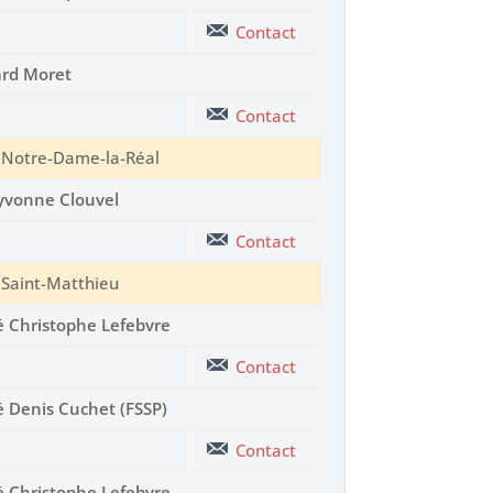
Contact
rd Moret
Contact
e Notre-Dame-la-Réal
yvonne Clouvel
Contact
e Saint-Matthieu
 Christophe Lefebvre
Contact
 Denis Cuchet (FSSP)
Contact
 Christophe Lefebvre