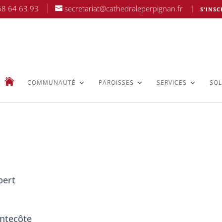
68 64 63 93
secretariat@cathedraleperpignan.fr
S'INSC
COMMUNAUTÉ
PAROISSES
SERVICES
SOL
bert
entecôte