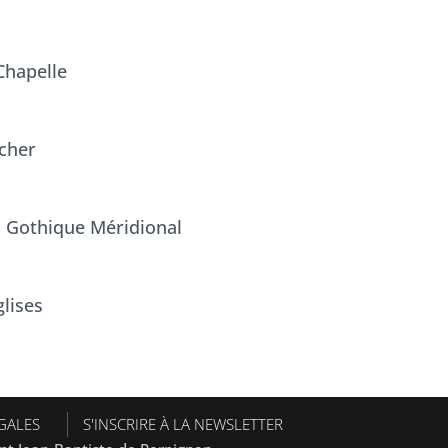
Chapelle
ocher
 Gothique Méridional
glises
GALES
S'INSCRIRE À LA NEWSLETTER