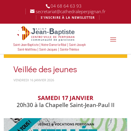
04 68 64 63 93
secretariat@cathedraleperpignan.fr
S'INSCRIRE À LA NEWSLETTER
Saint-Jean-Baptiste | Notre-Dame-la-Réal | Saint-Joseph
Saint-Matthieu | Saint-Jacques | Sainte-Thérèse
Veillée des jeunes
VENDREDI 16 JANVIER 2026
SAMEDI 17 JANVIER
20h30 à la Chapelle Saint-Jean-Paul II