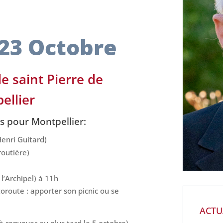
23 Octobre
le
saint Pierre de
ellier
 pour Montpellier:
enri Guitard)
routière)
l’Archipel) à 11h
toroute : apporter son picnic ou se
ACTU
 à renvoyer au plus tard le 5 octobre)