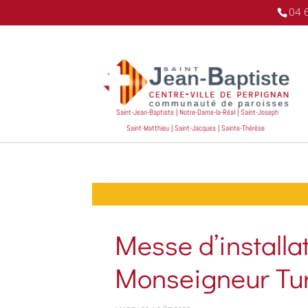
04 
Saint-Jean-Baptiste | Notre-Dame-la-Réal | Saint-Joseph
Saint-Matthieu | Saint-Jacques | Sainte-Thérèse
Messe d’installa
Monseigneur Tur