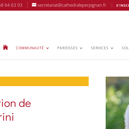
68 64 63 93
secretariat@cathedraleperpignan.fr
S'INSC
COMMUNAUTÉ
PAROISSES
SERVICES
SOL
tion de
ini