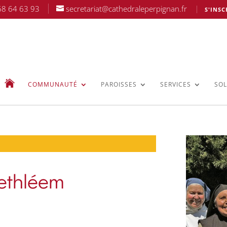
68 64 63 93
secretariat@cathedraleperpignan.fr
S'INSC
COMMUNAUTÉ
PAROISSES
SERVICES
SOL
ethléem