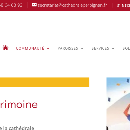
68 64 63 93
secretariat@cathedraleperpignan.fr
S'INSC
COMMUNAUTÉ
PAROISSES
SERVICES
SOL
rimoine
de la cathédrale