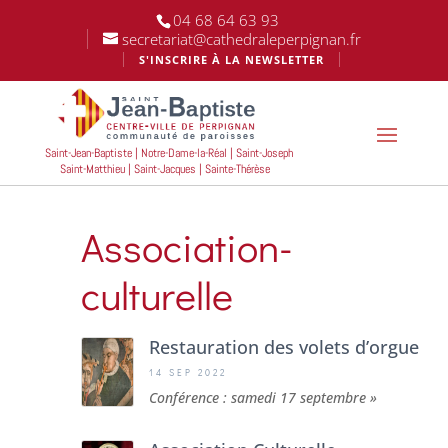
04 68 64 63 93
secretariat@cathedraleperpignan.fr
S'INSCRIRE À LA NEWSLETTER
Saint-Jean-Baptiste | Notre-Dame-la-Réal | Saint-Joseph
Saint-Matthieu | Saint-Jacques | Sainte-Thérèse
Association-
culturelle
Restauration des volets d’orgue
14 SEP 2022
Conférence : samedi 17 septembre »